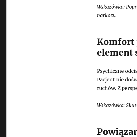
Wskazówka: Popro
narkozy.
Komfort 
element 
Psychiczne odcią
Pacjent nie doś
ruchów. Z persp
Wskazówka: Skutec
Powiązan