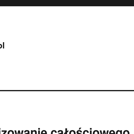
pl
izowanie całościowego