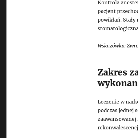
Kontrola anestez
pacjent przecho
powikłań. Stały
stomatologiczna
Wskazówka: Zwróć
Zakres z
wykonani
Leczenie w nark
podczas jednej s
zaawansowanej i
rekonwalescencj