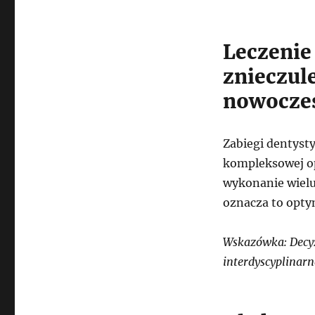
Leczenie
znieczul
nowoczes
Zabiegi dentyst
kompleksowej op
wykonanie wielu
oznacza to opty
Wskazówka: Decyz
interdyscyplinarn