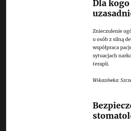
Dla kogo
uzasadni
Znieczulenie og
u osób z silną 
współpraca pacje
sytuacjach narko
terapii.
Wskazówka: Szcze
Bezpiecz
stomatol