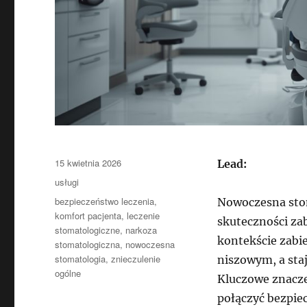
Data
15 kwietnia 2026
Lead:
publikacji
Kategorie
usługi
Tagi
bezpieczeństwo leczenia
,
Nowoczesna stoma
komfort pacjenta
,
leczenie
skuteczności za
stomatologiczne
,
narkoza
kontekście zabi
stomatologiczna
,
nowoczesna
stomatologia
,
znieczulenie
niszowym, a staj
ogólne
Kluczowe znacze
połączyć bezpie