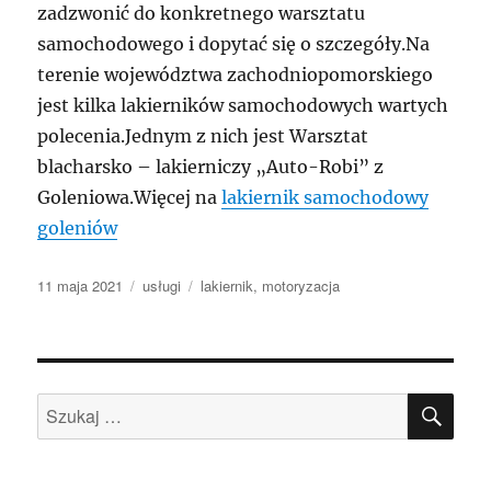
zadzwonić do konkretnego warsztatu
samochodowego i dopytać się o szczegóły.Na
terenie województwa zachodniopomorskiego
jest kilka lakierników samochodowych wartych
polecenia.Jednym z nich jest Warsztat
blacharsko – lakierniczy „Auto-Robi” z
Goleniowa.Więcej na
lakiernik samochodowy
goleniów
Data
Kategorie
Tagi
11 maja 2021
usługi
lakiernik
,
motoryzacja
publikacji
SZU
Szukaj: