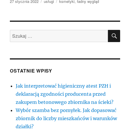
Data
Kategorie
Tagi
27 stycznia 2022
usługi
ksmetyki
,
ładny wygląd
publikacji
SZU
Szukaj:
OSTATNIE WPISY
Jak interpretować higieniczny atest PZH i
deklaracją zgodności producenta przed
zakupem betonowego zbiornika na ścieki?
Wybór szamba bez pomyłek. Jak dopasować
zbiornik do liczby mieszkańców i warunków
działki?