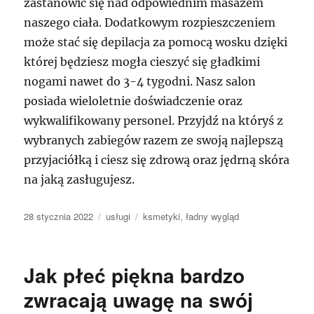
zastanowić się nad odpowiednim masażem
naszego ciała. Dodatkowym rozpieszczeniem
może stać się depilacja za pomocą wosku dzięki
której będziesz mogła cieszyć się gładkimi
nogami nawet do 3-4 tygodni. Nasz salon
posiada wieloletnie doświadczenie oraz
wykwalifikowany personel. Przyjdź na któryś z
wybranych zabiegów razem ze swoją najlepszą
przyjaciółką i ciesz się zdrową oraz jędrną skóra
na jaką zasługujesz.
Data
Kategorie
Tagi
28 stycznia 2022
usługi
ksmetyki
,
ładny wygląd
publikacji
Jak płeć piękna bardzo
zwracają uwagę na swój