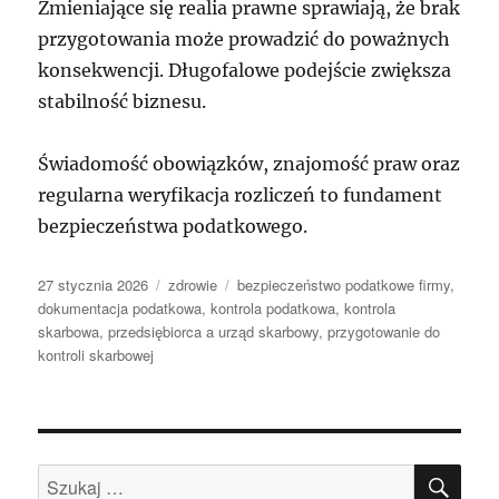
Zmieniające się realia prawne sprawiają, że brak
przygotowania może prowadzić do poważnych
konsekwencji. Długofalowe podejście zwiększa
stabilność biznesu.
Świadomość obowiązków, znajomość praw oraz
regularna weryfikacja rozliczeń to fundament
bezpieczeństwa podatkowego.
Data
Kategorie
Tagi
27 stycznia 2026
zdrowie
bezpieczeństwo podatkowe firmy
,
publikacji
dokumentacja podatkowa
,
kontrola podatkowa
,
kontrola
skarbowa
,
przedsiębiorca a urząd skarbowy
,
przygotowanie do
kontroli skarbowej
SZU
Szukaj: