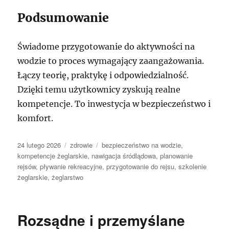
Podsumowanie
Świadome przygotowanie do aktywności na
wodzie to proces wymagający zaangażowania.
Łączy teorię, praktykę i odpowiedzialność.
Dzięki temu użytkownicy zyskują realne
kompetencje. To inwestycja w bezpieczeństwo i
komfort.
Data
Kategorie
Tagi
24 lutego 2026
zdrowie
bezpieczeństwo na wodzie
,
publikacji
kompetencje żeglarskie
,
nawigacja śródlądowa
,
planowanie
rejsów
,
pływanie rekreacyjne
,
przygotowanie do rejsu
,
szkolenie
żeglarskie
,
żeglarstwo
Rozsądne i przemyślane