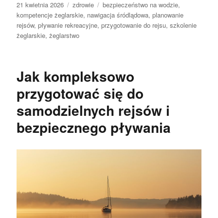
Data
Kategorie
Tagi
21 kwietnia 2026
zdrowie
bezpieczeństwo na wodzie
,
publikacji
kompetencje żeglarskie
,
nawigacja śródlądowa
,
planowanie
rejsów
,
pływanie rekreacyjne
,
przygotowanie do rejsu
,
szkolenie
żeglarskie
,
żeglarstwo
Jak kompleksowo
przygotować się do
samodzielnych rejsów i
bezpiecznego pływania