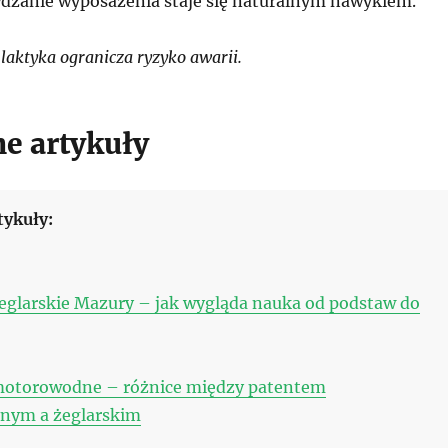
dzanie wyposażenia staje się naturalnym nawykiem.
laktyka ogranicza ryzyko awarii.
e artykuły
tykuły:
eglarskie Mazury – jak wygląda nauka od podstaw do
motorowodne – różnice między patentem
nym a żeglarskim