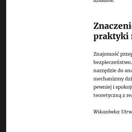
działanie.
Znaczeni
praktyki
Znajomość przep
bezpieczeństwo. 
narzędzie do ana
mechanizmy dzia
pewniej i spokoj
teoretyczną z r
Wskazówka: Utrwa