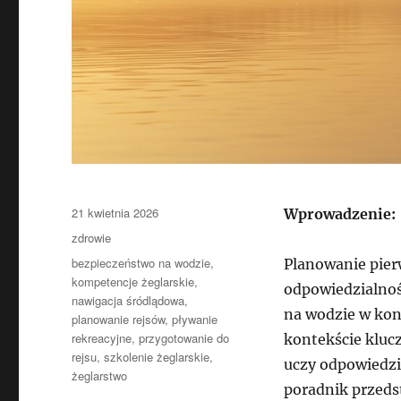
Data
21 kwietnia 2026
Wprowadzenie:
publikacji
Kategorie
zdrowie
Tagi
bezpieczeństwo na wodzie
,
Planowanie pierw
kompetencje żeglarskie
,
odpowiedzialność
nawigacja śródlądowa
,
na wodzie w kont
planowanie rejsów
,
pływanie
rekreacyjne
,
przygotowanie do
kontekście kluc
rejsu
,
szkolenie żeglarskie
,
uczy odpowiedzi
żeglarstwo
poradnik przeds