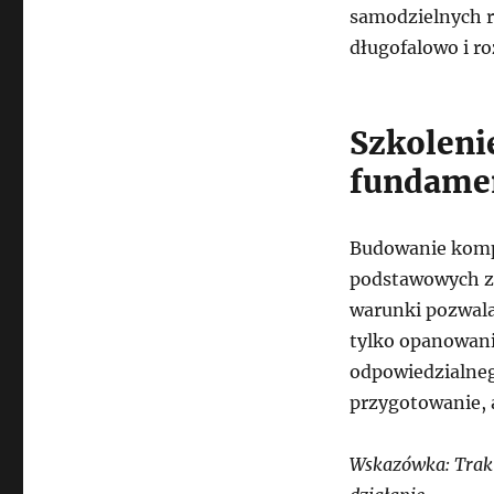
samodzielnych r
długofalowo i ro
Szkoleni
fundame
Budowanie kompe
podstawowych za
warunki pozwalaj
tylko opanowan
odpowiedzialneg
przygotowanie, 
Wskazówka: Trakt