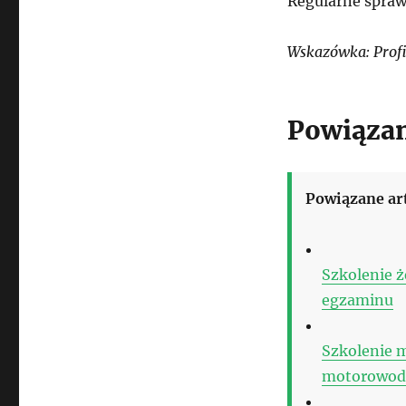
Regularne spraw
Wskazówka: Profi
Powiązan
Powiązane ar
Szkolenie ż
egzaminu
Szkolenie 
motorowod