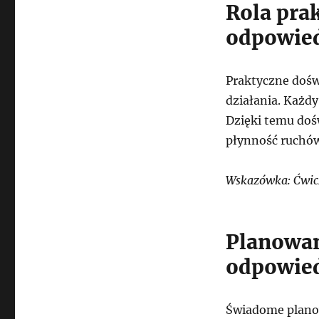
Rola pra
odpowied
Praktyczne dośw
działania. Każdy
Dzięki temu doś
płynność ruchów
Wskazówka: Ćwicz 
Planowan
odpowied
Świadome planow