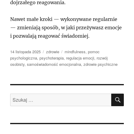
dojrzałego reagowania.
Nawet małe kroki — wykonywane regularnie
— zmieniają sposób, w jaki przeżywasz emocje
i pozwalają reagować świadomiej.
Data
Kategorie
Tagi
14 listopada 2025
zdrowie
mindfulness
,
pomoc
publikacji
psychologiczna
,
psychoterapia
,
regulacja emocji
,
rozwój
osobisty
,
samoświadomość emocjonalna
,
zdrowie psychiczne
SZU
Szukaj: