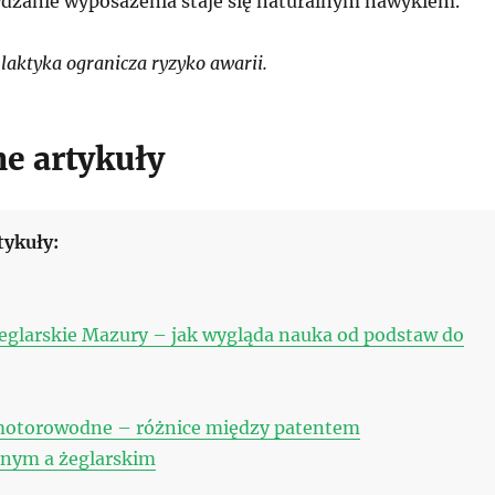
dzanie wyposażenia staje się naturalnym nawykiem.
laktyka ogranicza ryzyko awarii.
e artykuły
tykuły:
eglarskie Mazury – jak wygląda nauka od podstaw do
motorowodne – różnice między patentem
nym a żeglarskim