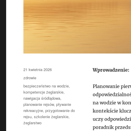
Data
21 kwietnia 2026
Wprowadzenie:
publikacji
Kategorie
zdrowie
Tagi
bezpieczeństwo na wodzie
,
Planowanie pierw
kompetencje żeglarskie
,
odpowiedzialność
nawigacja śródlądowa
,
na wodzie w kont
planowanie rejsów
,
pływanie
rekreacyjne
,
przygotowanie do
kontekście kluc
rejsu
,
szkolenie żeglarskie
,
uczy odpowiedzi
żeglarstwo
poradnik przeds