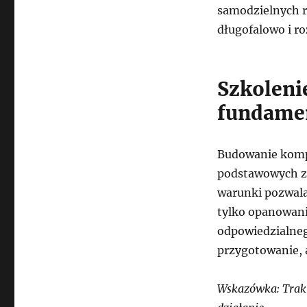
samodzielnych r
długofalowo i ro
Szkoleni
fundame
Budowanie kompe
podstawowych za
warunki pozwalaj
tylko opanowan
odpowiedzialneg
przygotowanie, 
Wskazówka: Trakt