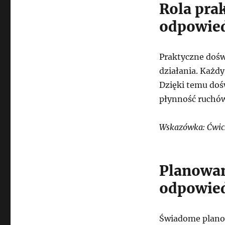
Rola pra
odpowied
Praktyczne dośw
działania. Każdy
Dzięki temu doś
płynność ruchów
Wskazówka: Ćwicz 
Planowan
odpowied
Świadome planow