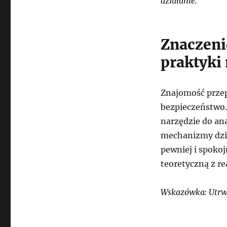
działanie.
Znaczeni
praktyki
Znajomość przep
bezpieczeństwo. 
narzędzie do ana
mechanizmy dzia
pewniej i spokoj
teoretyczną z r
Wskazówka: Utrwa