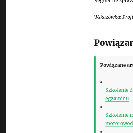
Regularne spraw
Wskazówka: Profi
Powiązan
Powiązane ar
Szkolenie ż
egzaminu
Szkolenie 
motorowod