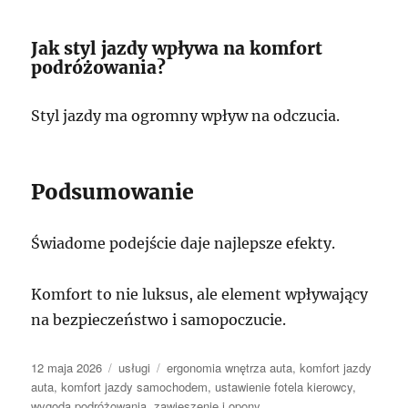
Jak styl jazdy wpływa na komfort
podróżowania?
Styl jazdy ma ogromny wpływ na odczucia.
Podsumowanie
Świadome podejście daje najlepsze efekty.
Komfort to nie luksus, ale element wpływający
na bezpieczeństwo i samopoczucie.
Data
Kategorie
Tagi
12 maja 2026
usługi
ergonomia wnętrza auta
,
komfort jazdy
publikacji
auta
,
komfort jazdy samochodem
,
ustawienie fotela kierowcy
,
wygoda podróżowania
,
zawieszenie i opony