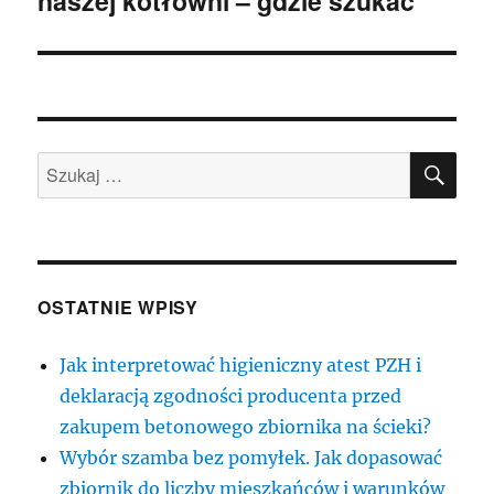
naszej kotłowni – gdzie szukać
SZU
Szukaj:
OSTATNIE WPISY
Jak interpretować higieniczny atest PZH i
deklaracją zgodności producenta przed
zakupem betonowego zbiornika na ścieki?
Wybór szamba bez pomyłek. Jak dopasować
zbiornik do liczby mieszkańców i warunków