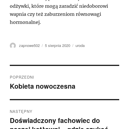
odżywki, które mogą zaradzić niedoborowi
wapnia czy też zaburzeniom równowagi
hormonalnej.
Autor
Data
Kategorie
zapnowe502
5 sierpnia 2020
uroda
publikacji
Nawigacja
POPRZEDNI
wpisu
Kobieta nowoczesna
Poprzedni
wpis:
NASTĘPNY
Doświadczony fachowiec do
Następny
wpis: